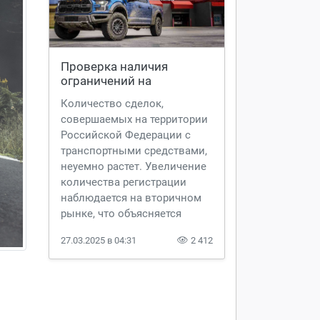
нескольких базах. Если все
они подтвердят, что
приобретение машины было
законным, значит эту
машину можно покупать, не
Проверка наличия 
опасаясь последствий.
ограничений на 
автомобиль | AVTOSLIV.RU
Количество сделок,
совершаемых на территории
Российской Федерации с
транспортными средствами,
неуемно растет. Увеличение
количества регистрации
наблюдается на вторичном
рынке, что объясняется
упрощением ряда
27.03.2025 в 04:31
2 412
бюрократических процедур.
Сама проверка наличия
ограничений на автомобиль
остается на усмотрение
участников сделки. Больше