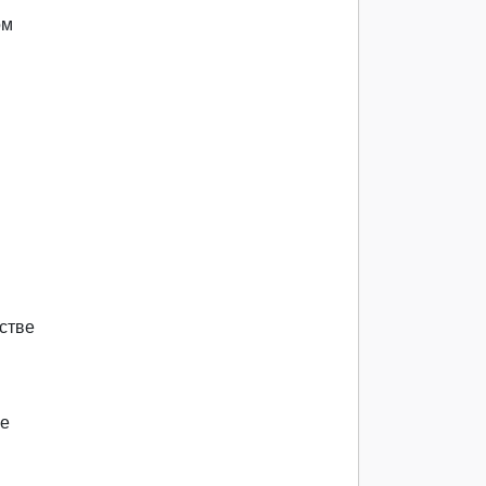
ом
стве
же