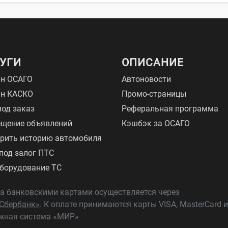
УГИ
ОПИСАНИЕ
н ОСАГО
Автоновости
йн КАСКО
Промо-страницы
под заказ
Реферальная программа
щение объявлений
Кэшбэк за ОСАГО
рить историю автомобиля
под залог ПТС
борудование ТС
а банковскими картами осуществляется через
Сбербанк»
. К оплате принимаются карты VISA, MasterCard и
жная система «МИР»