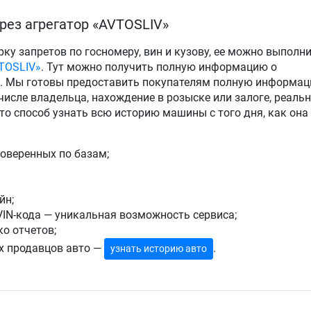
рез агрегатор «AVTOSLIV»
у запретов по госномеру, вин и кузову, ее можно выполни
VTOSLIV»
. Тут можно получить полную информацию о
т. Мы готовы предоставить покупателям полную информа
 числе владельца, нахождение в розыске или залоге, реаль
Это способ узнать всю историю машины с того дня, как она
роверенных по базам;
йн;
VIN-кода — уникальная возможность сервиса;
ко отчетов;
х продавцов авто —
.
узнать историю авто