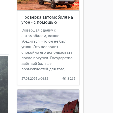
Проверка автомобиля на 
угон - с помощью 
Автослив
Совершая сделку с
автомобилем, важно
убедиться, что он не был
угнан. Это позволит
спокойно его использовать
после покупки. Государство
даёт всё больше
возможностей для того,
чтобы можно было
27.03.2025 в 04:32
3 265
самостоятельно была
произведена проверка
автомобиля на угон. Чтобы
получить нужную
информацию, необходимо
получить данные в