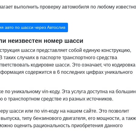
длагает выполнить проверку автомобиля по любому известн
я авто по шасси через Автослив
ли неизвестен номер шасси
трукция шасси представляет собой единую конструкцию,
 таких случаях в паспорте транспортного средства
ответствовать кодировке шасси. Это означает, что кодировка
Информация содержится в 6 последних цифрах уникального
 по уникальному vin-коду. Эта услуга доступна на большин
 о транспортном средстве из разных источников.
ру шасси или по vin-коду на нашем сайте. Это позволит
ыпуска, типу бензинового двигателя, его мощности, а так
 можно оценить рациональность приобретения данного