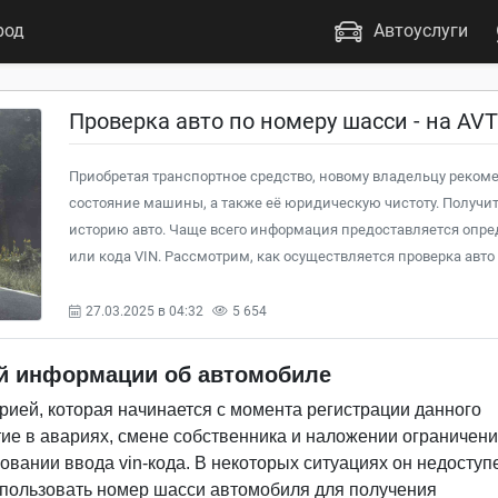
род
Автоуслуги
Проверка авто по номеру шасси - на AV
Приобретая транспортное средство, новому владельцу реком
состояние машины, а также её юридическую чистоту. Получит
историю авто. Чаще всего информация предоставляется опр
или кода VIN. Рассмотрим, как осуществляется проверка авто
27.03.2025 в 04:32
5 654
й информации об автомобиле
рией, которая начинается с момента регистрации данного
тие в авариях, смене собственника и наложении ограничени
вании ввода vin-кода. В некоторых ситуациях он недоступ
спользовать номер шасси автомобиля для получения