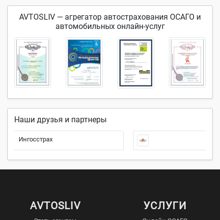
AVTOSLIV — агрегатор автострахования ОСАГО и
автомобильных онлайн-услуг
Наши друзья и партнеры
осстрах
Росгосстр
AVTOSLIV
УСЛУГИ