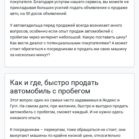
покупателя. Благодаря услугам нашего сервиса, вы можете не
~ 3 884 000 человек
Журнал, об
CarsGuru.net
прикладывая больших усилий подать объявление о продаже
авто, на 50 досок объявлений.
~ 3 460 500 человек
Журнал,
110km
У автовладельца перед продажей всегда возникает много
~ 3 365 400 человек
Каталог 
Avto-Russia
вопросов, особенно если опыт продаж автомобилей с
пробегом через интернет небольшой. Какую поставить цену?
Как вести диалог с потенциальными покупателями? А может
~ 2 952 864 человек
Помощь в вы
АвтоНавигатор.ру
стоит обратиться к посредникам и продать им свою машину
за несколько минут?
~ 2 947 700 человек
База частны
AutoNet
~ 2 889 500 человек
CARobka
Как и где, быстро продать
~ 2 740 100 человек
Скорая по
Турбодилер
автомобиль с пробегом
~ 2 688 100 человек
Автожур
Авторамблер
Этот вопрос один из самых часто задаваемых в Яндекс и
Гугл. На самом деле, при желании, быстро и выгодно продать
автомобиль с пробегом, сможет каждый. И не нужно здесь
~ 2 560 000 человек
Старейшая р
Шанс
никакого опыта.
~ 2 492 800 человек
Объявления,
Carsweek
К посредникам – перекупам, тоже обращаться не стоит, они
выкупают машины по крайне низкой цене, относительно