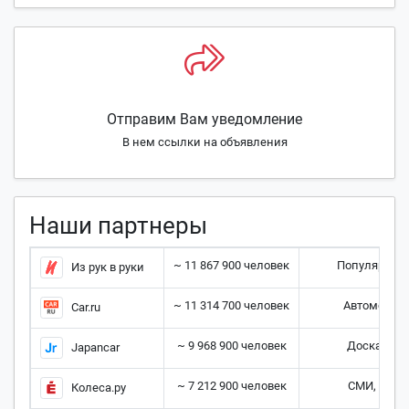
Отправим Вам уведомление
В нем ссылки на объявления
Наши партнеры
~ 11 867 900 человек
Популярная 
Из рук в руки
~ 11 314 700 человек
Автомобил
Car.ru
~ 9 968 900 человек
Доска объ
Japancar
~ 7 212 900 человек
СМИ, на в
Колеса.ру