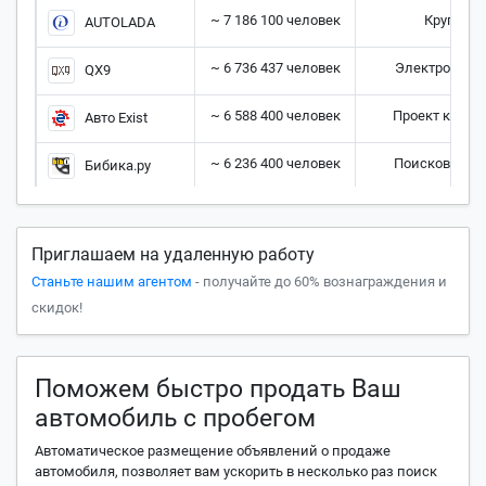
~ 7 186 100 человек
Крупней
AUTOLADA
~ 6 736 437 человек
Электронное 
QX9
~ 6 588 400 человек
Проект крупн
Авто Exist
~ 6 236 400 человек
Поисковая си
Бибика.ру
~ 6 622 800 человек
Портал для
Autobuy
Приглашаем на удаленную работу
~ 5 120 300 человек
Медийная пл
Сars.ru
Станьте нашим агентом
- получайте до 60% вознаграждения и
~ 4 842 700 человек
Автом
скидок!
ЗаАвто
~ 4 799 200 человек
Вертика
АвтоПинг
Поможем быстро продать Ваш
~ 4 779 200 человек
Самый по
Авто Mail.ru
автомобиль с пробегом
~ 4 734 600 человек
Сайт объявл
Автоматическое размещение объявлений о продаже
AutoDmir
автомобиля, позволяет вам ускорить в несколько раз поиск