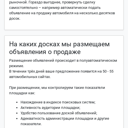
~ 2 397 400 человек
Доска объявл
Pogazam
рыночной. Гораздо выгоднее, провернуть сделку
самостоятельно – например автоматически подать
объявление на продажу автомобиля на несколько десятков
~ 2 381 700 человек
База частны
Avto25
досок.
~ 1 861 000 человек
Торговая пл
Bizovo
~ 1 749 800 человек
Прода
ESalle
На каких досках мы размещаем
объявления о продаже
~ 1 722 000 человек
Автомоби
Шум-Колес
Размещение объявлений происходит в полуавтоматическом
~ 1 598 300 человек
Поисковая систе
Mitula
режиме.
В течении трёх дней ваше предложение появится на 50 - 55
~ 1 474 900 человек
Поиск объяв
Avtopoisk
автомобильных сайтах.
При размещении, мы контролируем такие показатели
~ 1 349 200 человек
Купи.ру
площадки как:
~ 811 400 человек
STEPO
Нахождение в индексе поисковых систем;
Активность аудитории площадки;
Удобство пользование доской объявлений;
~ 699 200 человек
Autolot24
Адекватность администрации площадки и другие
показатели.