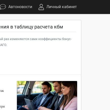
Автоновости
Личный кабинет
ения в таблицу расчета кбм
вый раз изменяются сами коэффициенты бонус-
САГО.
так
 при