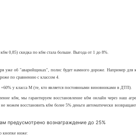
 кбм 0,85) скидка по кбм стала больше. Выгода от 1 до 8%.
оря уже об "аварийщиках", полис будет намного дороже. Например для 
ороже по сравнению с классом 4.
о +60% у класса М (те, кто является постоянными виновниками в ДТП).
вление кбм, мы гарантируем восстановление кбм онлайн через наш агре
 не можем восстановить кбм более 5% деньги автоматически возвращают
там предусмотрено вознаграждение до 25%
о кнопке ниже: