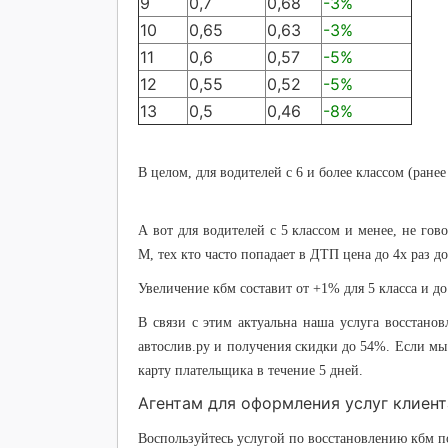
9
0,7
0,68
-3%
10
0,65
0,63
-3%
11
0,6
0,57
-5%
12
0,55
0,52
-5%
13
0,5
0,46
-8%
В целом, для водителей с 6 и более классом (ранее
А вот для водителей с 5 классом и менее, не гов
М, тех кто часто попадает в ДТП цена до 4х раз д
Увеличение кбм составит от +1% для 5 класса и д
В связи с этим актуальна наша услуга восстано
автослив.ру и получения скидки до 54%. Если мы
карту плательщика в течение 5 дней.
Агентам для оформления услуг клиен
Воспользуйтесь услугой по восстановлению кбм п