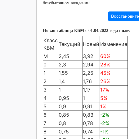
безубыточном вождении.
Восстановите
Новая таблица КБМ с 01.04.2022 года ниже:
Класс
Текущий
Новый
Изменение
КБМ
М
2,45
3,92
60%
0
2,3
2,94
28%
1
1,55
2,25
45%
2
1,4
1,76
26%
3
1
1,17
17%
4
0,95
1
5%
5
0,9
0,91
1%
6
0,85
0,83
-2%
7
0,8
0,78
-2%
8
0,75
0,74
-1%