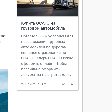
я
Купить ОСАГО на 
грузовой автомобиль 
физическому лицу | 
ожет
Обязательным условием для
AVTOSLIV
передвижения грузовых
е
автомобилей по дорогам
является страхование по
ОСАГО. Теперь ОСАГО можно
оформить онлайн. Чтобы
правильно оформить
документы на эту страховку
нужно знать некоторые
27.07.2021 в 14:21
3 143
нюансы ее оформления.