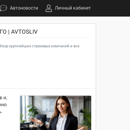
Автоновости
Личный кабинет
ГО | AVTOSLIV
обзор крупнейших страховых компаний и все
в и,
нно
ь