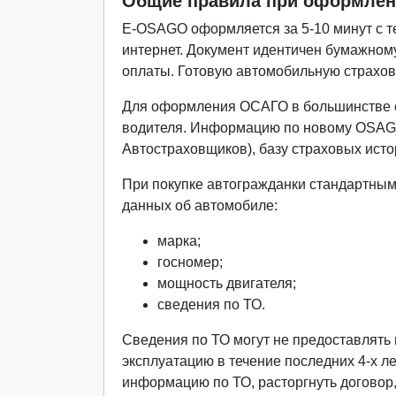
Общие правила при оформлен
Е-
OSAGO
оформляется за 5-10 минут с т
интернет. Документ идентичен бумажному
оплаты. Готовую автомобильную страхов
Для оформления ОСАГО в большинстве с
водителя. Информацию по новому
OSA
Автостраховщиков), базу страховых исто
При покупке автогражданки стандартны
данных об автомобиле:
марка;
госномер;
мощность двигателя;
сведения по ТО.
Сведения по ТО могут не предоставлять 
эксплуатацию в течение последних 4-х л
информацию по ТО, расторгнуть договор,