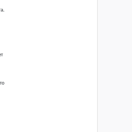
а.
ет
то