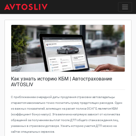
Как узнать историю КБМ | Автострахование
AVTOSLIV
С приближением очередной даты продления страховки автовладельцы
стараются максимально точно посчитать сумму предстоящих расходов. Один
из важных показателей, влияющих на расчет полиса ОСАГО, является КБМ
(коэффициент бонус-малус). Эта величина напрямую зависит от количества
обращений за получением выплат после ДТП общего стажа вождения лиц,
указанных в страховом договоре. Узнать историю участия ДТП можно на
сайтах специальных сервисов.