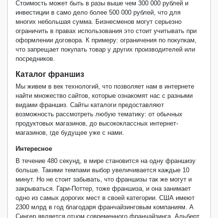
Стоимость может быть в разы выше чем 300 000
рублей
и
инвестиции в само дело более 500 000
рублей,
что для
многих небольшая сумма. Бизнесменов могут серьезно
ограничить в правах использования это стоит учитывать при
оформлении договора. К примеру: ограничения по покупкам,
что запрещает покупать товар у других производителей или
посредников.
Каталог франшиз
Мы живем в век технологий, что позволяет нам в интернете
найти множество сайтов, которые ознакомят нас с разными
видами франшиз. Сайты каталоги предоставляют
возможность рассмотреть любую тематику: от обычных
продуктовых магазинов, до высококлассных интернет-
магазинов, где будущее уже с нами.
Интересное
В течение 480 секунд, в мире становится на одну франшизу
больше. Такими темпами выбор увеличивается каждые 10
минут. Но не стоит забывать, что франшизы так же могут и
закрываться. Гари-Поттер, тоже франшиза, и она занимает
одно из самых дорогих мест в своей категории. США имеют
2300 млрд в год благодаря франчайзинговым компаниям. А
Сингер является отцом современного франчайзинга. Альберт