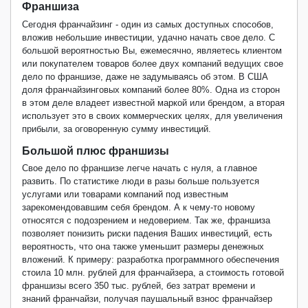
Франшиза
Сегодня франчайзинг - один из самых доступных способов,
вложив небольшие инвестиции, удачно начать свое дело.
С
большой вероятностью Вы, ежемесячно, являетесь клиентом
или покупателем товаров более двух компаний ведущих свое
дело по франшизе, даже не задумываясь об этом. В США
доля франчайзинговых компаний более 80%. Одна из сторон
в этом деле владеет известной маркой или брендом, а вторая
использует это в своих коммерческих целях, для увеличения
прибыли, за оговоренную сумму инвестиций.
Большой плюс франшизы
Свое дело по франшизе легче начать с нуля, а главное
развить. По статистике люди в разы больше пользуется
услугами или товарами компаний под известным
зарекомендовавшим себя брендом. А к чему-то новому
относятся с подозрением и недоверием. Так же, франшиза
позволяет понизить риски падения Ваших инвестиций, есть
вероятность, что она также уменьшит размеры денежных
вложений. К примеру: разработка программного обеспечения
стоила 10 млн. рублей для франчайзера, а стоимость готовой
франшизы всего 350 тыс. рублей, без затрат времени и
знаний франчайзи, получая паушальный взнос франчайзер