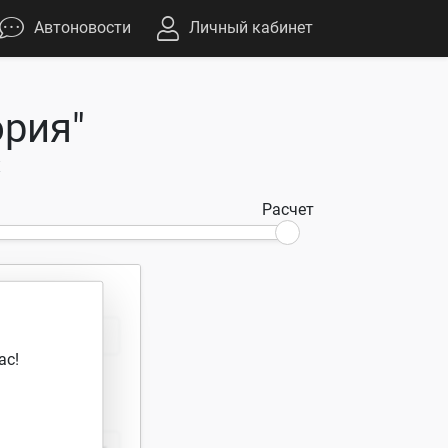
Автоновости
Личный кабинет
рия"
х
Расчет
ас!