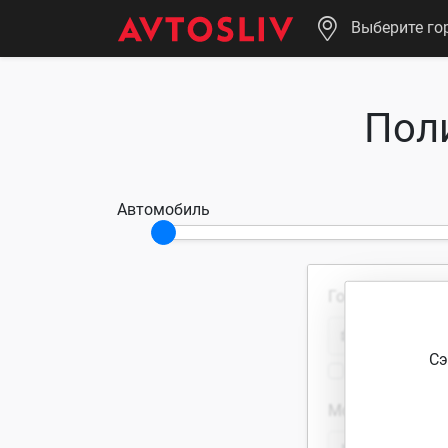
Выберите го
Пол
Автомобиль
Гос. номер
Сэ
Гос. номер отсу
Мощность