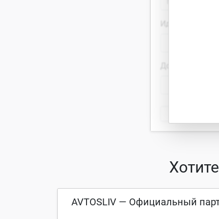
Идентификатор
VIN
Документ на а
СТС
Хотит
AVTOSLIV — Официальный парт