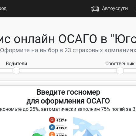
род
Автоуслуги
ис онлайн ОСАГО в "Юго
Оформите на выбор в 23 страховых компания
Водители
Собственник
Марка и модель
Введите госномер
для оформления ОСАГО
кономьте до 25%, автоматически заполним 75% полей за В
тствует
Автомобиль используется с прицепом
Год выпуска
Тип ТС