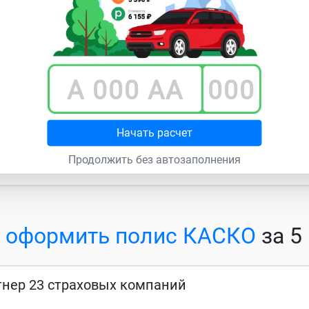
Выберите т
 автомобиля
А 000 АА
000
втомобиль
Начать расчет
Продолжить без автозаполнения
Продолжить
е
оформить полис КАСКО
за 5
нер 23 страховых компаний