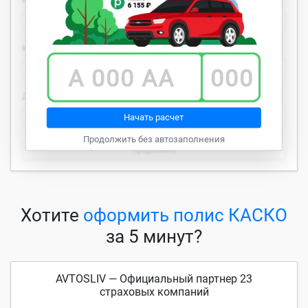
Выберите тип
Идентификатор автомобиля
VIN
А 000 АА
000
Документ на автомобиль
СТС
Начать расчет
Продолжить без автозаполнения
Продолжить
Хотите
оформить полис КАСКО
за 5 минут?
AVTOSLIV — Официальный партнер 23
страховых компаний