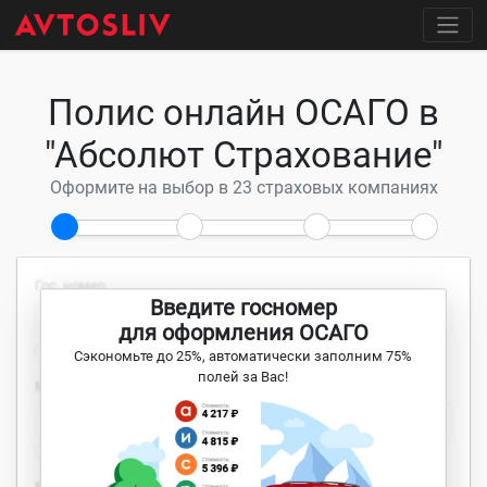
Полис онлайн ОСАГО в
"Абсолют Страхование"
Оформите на выбор в 23 страховых компаниях
Гос. номер
Введите госномер
для оформления ОСАГО
Гос. номер отсутствует
Сэкономьте до 25%, автоматически заполним 75%
полей за Вас!
Марка и модель
Автомобиль используется с прицепом
Мощность
Год выпуска
Тип ТС