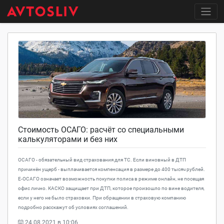
Стоимость ОСАГО: расчёт со специальными
калькуляторами и без них
ОСАГО - обязательный вид страхования для ТС. Если виновный в ДТП
причинён ущерб - выплачивается компенсация в размере до 400 тысяч рублей.
Е-ОСАГО означает возможность покупки полиса в режиме онлайн, не посещая
офис лично. КАСКО защищает при ДТП, которое произошло по вине водителя,
если у него не было страховки. При обращении в страховую компанию
подробно расскажут об условиях соглашений.
24.08.2021 в 10:06