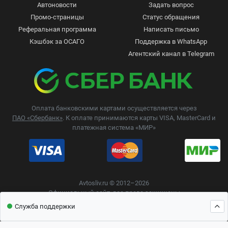
Автоновости
Задать вопрос
Промо-страницы
Статус обращения
Реферальная программа
Написать письмо
Кэшбэк за ОСАГО
Поддержка в WhatsApp
Агентский канал в Telegram
Оплата банковскими картами осуществляется через
ПАО «Сбербанк»
. К оплате принимаются карты VISA, MasterCard и
платежная система «МИР»
Avtosliv.ru © 2012–2026
Официальный сайт, все права защищены
Политика конфиденциальности
Служба поддержки