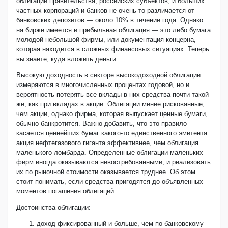
облигации правительства, российских субъектов, и больших
частных корпораций и банков не очень-то различается от
банковских депозитов — около 10% в течение года. Однако
на бирже имеется и прибыльная облигация — это либо бумага
молодой небольшой фирмы, или документация концерна,
которая находится в сложных финансовых ситуациях. Теперь
вы знаете, куда вложить деньги.
Высокую доходность в секторе высокодоходной облигации
измеряются в многочисленных процентах годовой, но и
вероятность потерять все вклады в них средства почти такой
же, как при вкладах в акции. Облигации менее рискованные,
чем акции, однако фирма, которая выпускает ценные бумаги,
обычно банкротится. Важно добавить, что это правило
касается ценнейших бумаг какого-то единственного эмитента:
акция нефтегазового гиганта эффективнее, чем облигация
маленького ломбарда. Определенные облигации маленьких
фирм иногда оказываются невостребованными, и реализовать
их по рыночной стоимости оказывается труднее. Об этом
стоит понимать, если средства пригодятся до объявленных
моментов погашения облигаций.
Достоинства облигации:
доход фиксированный и больше, чем по банковскому