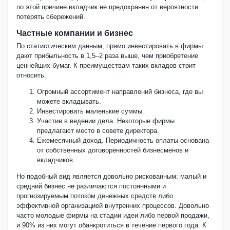
по этой причине вкладчик не предохранен от вероятности
потерять сбережений.
Частные компании и бизнес
По статистическим данным, прямо инвестировать в фирмы
дают прибыльность в 1,5–2 раза выше, чем приобретение
ценнейших бумаг. К преимуществам таких вкладов стоит
относить:
Огромный ассортимент направлений бизнеса, где вы
можете вкладывать.
Инвестировать маленькие суммы.
Участие в ведении дела. Некоторые фирмы
предлагают место в совете директора.
Ежемесячный доход. Периодичность оплаты основана
от собственных договорённостей бизнесменов и
вкладчиков.
Но подобный вид является довольно рискованным: малый и
средний бизнес не различаются постоянными и
прогнозируемым потоком денежных средств либо
эффективной организацией внутренних процессов. Довольно
часто молодые фирмы на стадии идеи либо первой продажи,
и 90% из них могут обанкротиться в течение первого года.
К