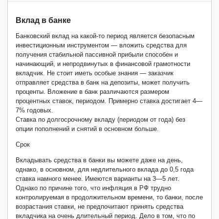
Вклад в банке
Банковский вклад на какой-то период является безопасным
инвестиционным инструментом — вложить средства для
получения стабильной пассивной прибыли способен и
начинающий, и непродвинутых в финансовой грамотности
вкладчик. Не стоит иметь особые знания — заказчик
отправляет средства в банк на депозиты, может получить
проценты. Вложение в банк различаются размером
процентных ставок, периодом. Примерно ставка достигает 4—
7% годовых.
Ставка по долгосрочному вкладу (периодом от года) без
опции пополнений и снятий в основном больше.
Срок
Вкладывать средства в банки вы можете даже на день,
однако, в основном, для недлительного вклада до 0,5 года
ставка намного менее. Имеются варианты на 3—5 лет.
Однако по причине того, что инфляция в РФ трудно
контролируемая в продолжительном времени, то банки, после
возрастания ставки, не предпочитают принять средства
вкладчика на очень длительный период. Дело в том, что по