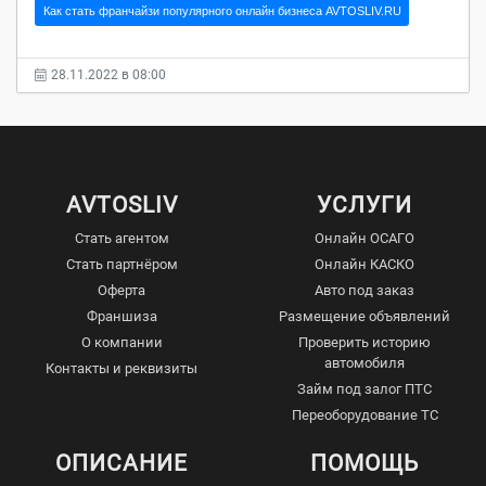
Как стать франчайзи популярного онлайн бизнеса AVTOSLIV.RU
28.11.2022 в 08:00
AVTOSLIV
УСЛУГИ
Стать агентом
Онлайн ОСАГО
Стать партнёром
Онлайн КАСКО
Оферта
Авто под заказ
Франшиза
Размещение объявлений
О компании
Проверить историю
автомобиля
Контакты и реквизиты
Займ под залог ПТС
Переоборудование ТС
ОПИСАНИЕ
ПОМОЩЬ