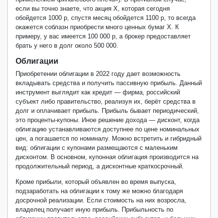
если вы точно знаете, что акция Х, которая сегодня
обойдется 1000 р, спустя месяц обойдется 1100 р, то всегда
окажется соблазн приобрести много ценных бумаг Х. К
примеру, у вас имеется 100 000 р, а брокер предоставляет
брать у него в долг около 500 000.
Облигации
Приобретении облигации в 2022 году дает возможность
вкладывать средства и получить пассивную прибыль. Данный
инструмент выглядит как кредит — фирма, российский
субъект либо правительство, реализуя их, берёт средства в
долг и оплачивает прибыль. Прибыль бывает периодический,
это проценты-купоны. Иное решение дохода — дисконт, когда
облигацию устанавливаются доступнее по цене номинальных
цен, а погашается по номиналу. Можно встретить и гибридный
вид: облигации с купонами размещаются с маленьким
дисконтом. В основном, купонная облигация производится на
продолжительный период, а дисконтные краткосрочный.
Кроме прибыли, который объявлен во время выпуска,
подзаработать на облигации к тому же можно благодаря
досрочной реализации. Если стоимость на них возросла,
владелец получает иную прибыль. Прибыльность по