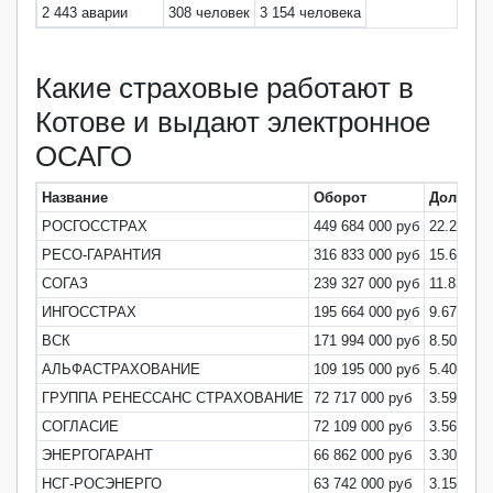
2 443 аварии
308 человек
3 154 человека
Какие страховые работают в
Котове и выдают электронное
ОСАГО
Название
Оборот
Доля ры
РОСГОССТРАХ
449 684 000 руб
22.22%
РЕСО-ГАРАНТИЯ
316 833 000 руб
15.66%
СОГАЗ
239 327 000 руб
11.83%
ИНГОССТРАХ
195 664 000 руб
9.67%
ВСК
171 994 000 руб
8.50%
АЛЬФАСТРАХОВАНИЕ
109 195 000 руб
5.40%
ГРУППА РЕНЕССАНС СТРАХОВАНИЕ
72 717 000 руб
3.59%
СОГЛАСИЕ
72 109 000 руб
3.56%
ЭНЕРГОГАРАНТ
66 862 000 руб
3.30%
НСГ-РОСЭНЕРГО
63 742 000 руб
3.15%