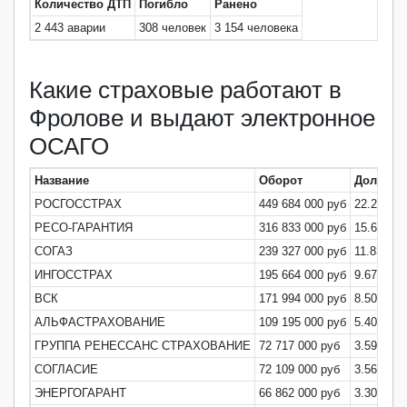
Количество ДТП
Погибло
Ранено
2 443 аварии
308 человек
3 154 человека
Какие страховые работают в
Фролове и выдают электронное
ОСАГО
Название
Оборот
Доля ры
РОСГОССТРАХ
449 684 000 руб
22.22%
РЕСО-ГАРАНТИЯ
316 833 000 руб
15.66%
СОГАЗ
239 327 000 руб
11.83%
ИНГОССТРАХ
195 664 000 руб
9.67%
ВСК
171 994 000 руб
8.50%
АЛЬФАСТРАХОВАНИЕ
109 195 000 руб
5.40%
ГРУППА РЕНЕССАНС СТРАХОВАНИЕ
72 717 000 руб
3.59%
СОГЛАСИЕ
72 109 000 руб
3.56%
ЭНЕРГОГАРАНТ
66 862 000 руб
3.30%