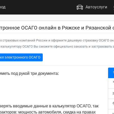
род
Автоуслуги
тронное ОСАГО онлайн в Ряжске и Рязанской 
х страховых компаний России и оформите дешевую страховку ОСАГО он
калькулятору ОСАГО Вы сможете официально заказать и застраховать а
пке электронного ОСАГО
меть под рукой три документа:
верять вводимые данные в калькулятор ОСАГО, так
 факторов: мощность автомобиля, скидка на правах