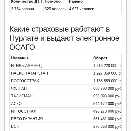
Количество ДТП
Погибло
Ранено
3 754 аварии
325 человек
4 627 человек
Какие страховые работают в
Нурлате и выдают электронное
ОСАГО
Название
Оборот
Д
ИТИЛЬ АРМЕЕЦ
1 318 220 000 руб
1
НАСКО ТАТАРСТАН
1 227 359 000 руб
1
РОСГОССТРАХ
1 138 889 000 руб
1
ЧУЛПАН
680 798 000 руб
8
ТАЛИСМАН
656 093 000 руб
8
АСКО
544 172 000 руб
7
ИНГОССТРАХ
496 273 000 руб
6
РЕСО-ГАРАНТИЯ
331 431 000 руб
4
ВСК
276 668 000 руб
3