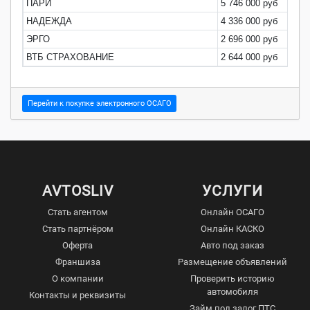
ПАРИ
5 746 000 руб
0
НАДЕЖДА
4 336 000 руб
0
ЭРГО
2 696 000 руб
0
ВТБ СТРАХОВАНИЕ
2 644 000 руб
0
Перейти к покупке электронного ОСАГО
AVTOSLIV
УСЛУГИ
Стать агентом
Онлайн ОСАГО
Стать партнёром
Онлайн КАСКО
Оферта
Авто под заказ
Франшиза
Размещение объявлений
О компании
Проверить историю
автомобиля
Контакты и реквизиты
Займ под залог ПТС