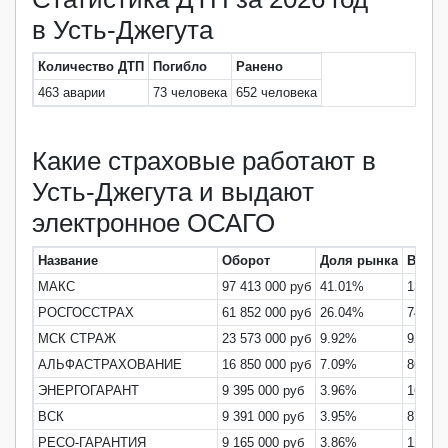
в Усть-Джегута
Количество ДТП
Погибло
Ранено
463 аварии
73 человека
652 человека
Какие страховые работают в
Усть-Джегута и выдают
электронное ОСАГО
Название
Оборот
Доля рынка
Выпл
МАКС
97 413 000 руб
41.01%
131.5
РОСГОССТРАХ
61 852 000 руб
26.04%
742.0
МСК СТРАЖ
23 573 000 руб
9.92%
92.08
АЛЬФАСТРАХОВАНИЕ
16 850 000 руб
7.09%
86.08
ЭНЕРГОГАРАНТ
9 395 000 руб
3.96%
16.47
ВСК
9 391 000 руб
3.95%
87.99
РЕСО-ГАРАНТИЯ
9 165 000 руб
3.86%
121.8