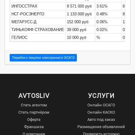
ИНГОССТРАХ
8 571 000 руб
3.61%
69.04
НСГ-РОСЭНЕРГО
1 133 000 руб
0.48%
8.56%
МЕГАРУСС-Д
152 000 руб
0.06%
113.1
ТИНЬКОФФ СТРАХОВАНИЕ
39 000 руб
0.02%
0.00%
ГЕЛИОС
10 000 руб
%
0.00%
Перейти к покупке электронного ОСАГО
AVTOSLIV
УСЛУГИ
Стать агентом
Онлайн ОСАГО
Стать партнёром
Онлайн КАСКО
Оферта
Авто под заказ
Франшиза
Размещение объявлений
О компании
Проверить историю