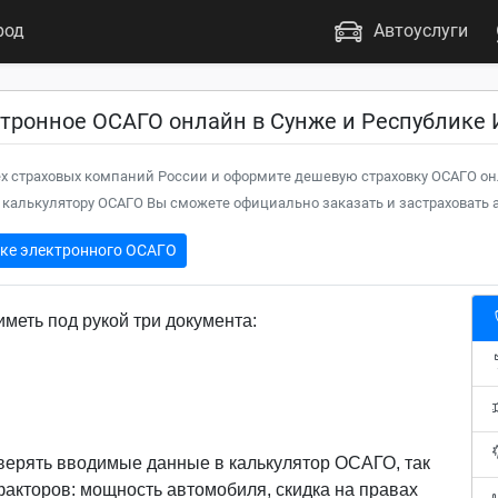
род
Автоуслуги
ктронное ОСАГО онлайн в Сунже и Республике
х страховых компаний России и оформите дешевую страховку ОСАГО он
калькулятору ОСАГО Вы сможете официально заказать и застраховать а
пке электронного ОСАГО
меть под рукой три документа:
верять вводимые данные в калькулятор ОСАГО, так
 факторов: мощность автомобиля, скидка на правах