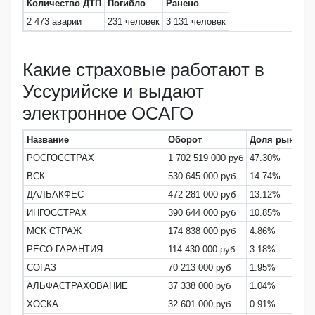
Количество ДТП
Погибло
Ранено
2 473 аварии
231 человек
3 131 человек
Какие страховые работают в
Уссурийске и выдают
электронное ОСАГО
Название
Оборот
Доля рынка
РОСГОССТРАХ
1 702 519 000 руб
47.30%
ВСК
530 645 000 руб
14.74%
ДАЛЬАКФЕС
472 281 000 руб
13.12%
ИНГОССТРАХ
390 644 000 руб
10.85%
МСК СТРАЖ
174 838 000 руб
4.86%
РЕСО-ГАРАНТИЯ
114 430 000 руб
3.18%
СОГАЗ
70 213 000 руб
1.95%
АЛЬФАСТРАХОВАНИЕ
37 338 000 руб
1.04%
ХОСКА
32 601 000 руб
0.91%