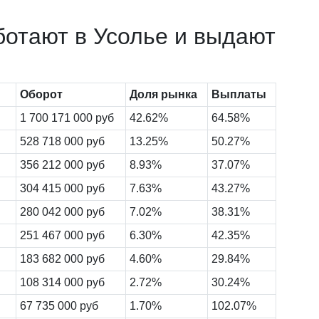
ботают в Усолье и выдают
Оборот
Доля рынка
Выплаты
1 700 171 000 руб
42.62%
64.58%
528 718 000 руб
13.25%
50.27%
356 212 000 руб
8.93%
37.07%
304 415 000 руб
7.63%
43.27%
280 042 000 руб
7.02%
38.31%
251 467 000 руб
6.30%
42.35%
183 682 000 руб
4.60%
29.84%
108 314 000 руб
2.72%
30.24%
67 735 000 руб
1.70%
102.07%