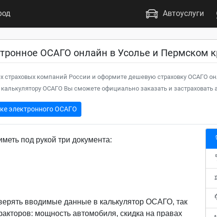
род
Автоуслуги
ктронное ОСАГО онлайн в Усолье и Пермском к
х страховых компаний России и оформите дешевую страховку ОСАГО он
калькулятору ОСАГО Вы сможете официально заказать и застраховать а
пке электронного ОСАГО
меть под рукой три документа:
верять вводимые данные в калькулятор ОСАГО, так
 факторов: мощность автомобиля, скидка на правах