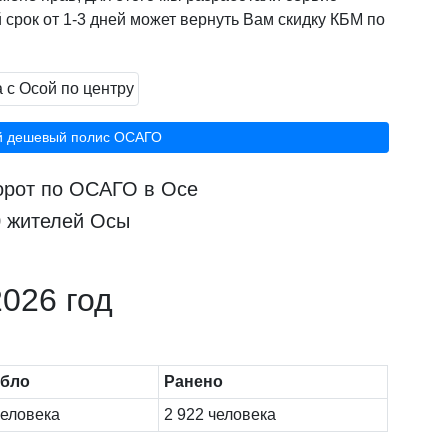
 срок от 1-3 дней может вернуть Вам скидку КБМ по
й дешевый полис ОСАГО
борот по ОСАГО в Осе
0 жителей Осы
026 год
ибло
Ранено
человека
2 922 человека