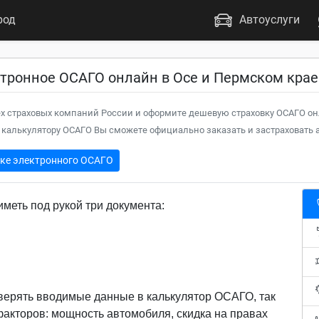
род
Автоуслуги
ктронное ОСАГО онлайн в Осе и Пермском крае
х страховых компаний России и оформите дешевую страховку ОСАГО он
калькулятору ОСАГО Вы сможете официально заказать и застраховать а
пке электронного ОСАГО
меть под рукой три документа:
верять вводимые данные в калькулятор ОСАГО, так
 факторов: мощность автомобиля, скидка на правах