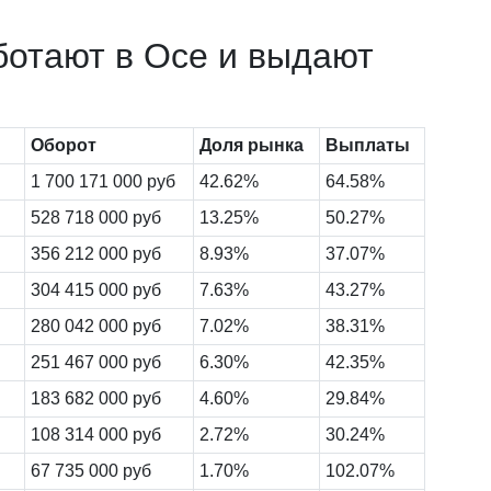
ботают в Осе и выдают
Оборот
Доля рынка
Выплаты
1 700 171 000 руб
42.62%
64.58%
528 718 000 руб
13.25%
50.27%
356 212 000 руб
8.93%
37.07%
304 415 000 руб
7.63%
43.27%
280 042 000 руб
7.02%
38.31%
251 467 000 руб
6.30%
42.35%
183 682 000 руб
4.60%
29.84%
108 314 000 руб
2.72%
30.24%
67 735 000 руб
1.70%
102.07%