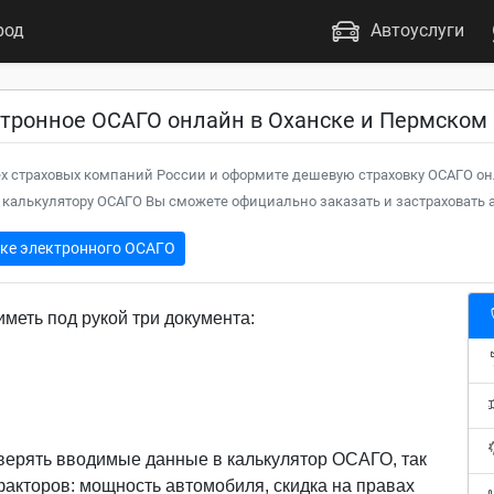
род
Автоуслуги
ктронное ОСАГО онлайн в Оханске и Пермском
х страховых компаний России и оформите дешевую страховку ОСАГО он
калькулятору ОСАГО Вы сможете официально заказать и застраховать а
пке электронного ОСАГО
меть под рукой три документа:
верять вводимые данные в калькулятор ОСАГО, так
 факторов: мощность автомобиля, скидка на правах