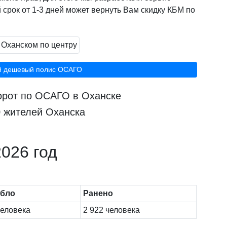
 срок от 1-3 дней может вернуть Вам скидку КБМ по
й дешевый полис ОСАГО
борот по ОСАГО в Оханске
0 жителей Оханска
026 год
ибло
Ранено
человека
2 922 человека