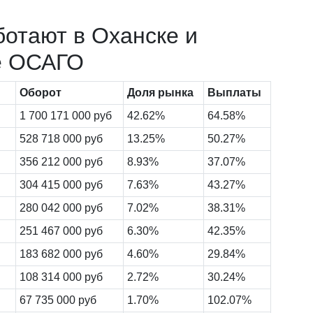
ботают в Оханске и
е ОСАГО
Оборот
Доля рынка
Выплаты
1 700 171 000 руб
42.62%
64.58%
528 718 000 руб
13.25%
50.27%
356 212 000 руб
8.93%
37.07%
304 415 000 руб
7.63%
43.27%
280 042 000 руб
7.02%
38.31%
251 467 000 руб
6.30%
42.35%
183 682 000 руб
4.60%
29.84%
108 314 000 руб
2.72%
30.24%
67 735 000 руб
1.70%
102.07%