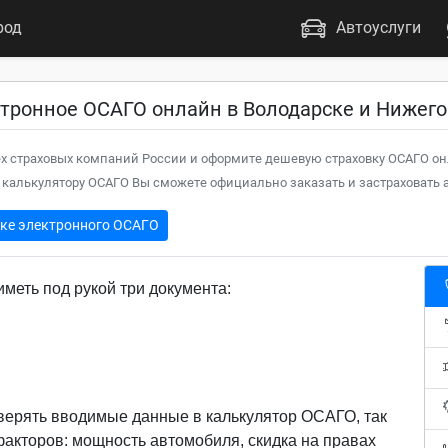
род
Автоуслуги
тронное ОСАГО онлайн в Володарске и Нижего
х страховых компаний России и оформите дешевую страховку ОСАГО он
калькулятору ОСАГО Вы сможете официально заказать и застраховать а
пке электронного ОСАГО
меть под рукой три документа:
верять вводимые данные в калькулятор ОСАГО, так
 факторов: мощность автомобиля, скидка на правах