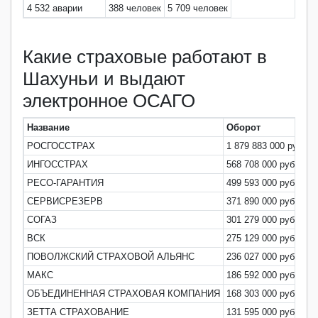
4 532 аварии
388 человек
5 709 человек
Какие страховые работают в
Шахуньи и выдают
электронное ОСАГО
Название
Оборот
Д
РОСГОССТРАХ
1 879 883 000 руб
3
ИНГОССТРАХ
568 708 000 руб
1
РЕСО-ГАРАНТИЯ
499 593 000 руб
9
СЕРВИСРЕЗЕРВ
371 890 000 руб
6
СОГАЗ
301 279 000 руб
5
ВСК
275 129 000 руб
5
ПОВОЛЖСКИЙ СТРАХОВОЙ АЛЬЯНС
236 027 000 руб
4
МАКС
186 592 000 руб
3
ОБЪЕДИНЕННАЯ СТРАХОВАЯ КОМПАНИЯ
168 303 000 руб
3
ЗЕТТА СТРАХОВАНИЕ
131 595 000 руб
2