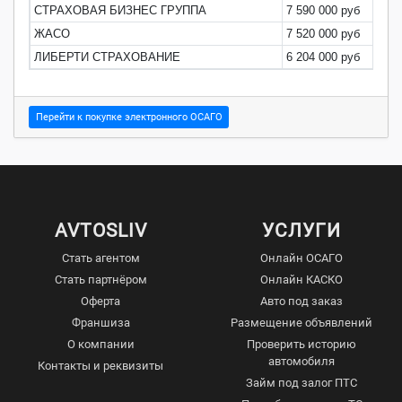
СТРАХОВАЯ БИЗНЕС ГРУППА
7 590 000 руб
0
ЖАСО
7 520 000 руб
0
ЛИБЕРТИ СТРАХОВАНИЕ
6 204 000 руб
0
Перейти к покупке электронного ОСАГО
AVTOSLIV
УСЛУГИ
Стать агентом
Онлайн ОСАГО
Стать партнёром
Онлайн КАСКО
Оферта
Авто под заказ
Франшиза
Размещение объявлений
О компании
Проверить историю
автомобиля
Контакты и реквизиты
Займ под залог ПТС