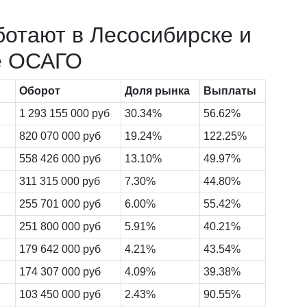
ботают в Лесосибирске и
е ОСАГО
Оборот
Доля рынка
Выплаты
1 293 155 000 руб
30.34%
56.62%
820 070 000 руб
19.24%
122.25%
558 426 000 руб
13.10%
49.97%
311 315 000 руб
7.30%
44.80%
255 701 000 руб
6.00%
55.42%
251 800 000 руб
5.91%
40.21%
179 642 000 руб
4.21%
43.54%
174 307 000 руб
4.09%
39.38%
103 450 000 руб
2.43%
90.55%