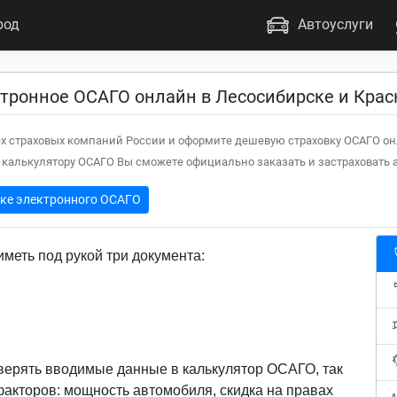
род
Автоуслуги
тронное ОСАГО онлайн в Лесосибирске и Крас
х страховых компаний России и оформите дешевую страховку ОСАГО он
калькулятору ОСАГО Вы сможете официально заказать и застраховать а
пке электронного ОСАГО
меть под рукой три документа:
верять вводимые данные в калькулятор ОСАГО, так
 факторов: мощность автомобиля, скидка на правах