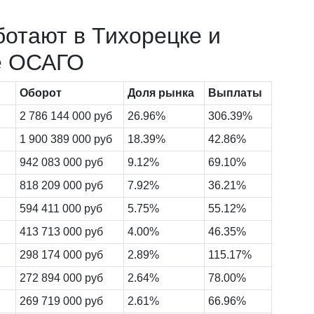
ботают в Тихорецке и
е ОСАГО
Оборот
Доля рынка
Выплаты
2 786 144 000 руб
26.96%
306.39%
1 900 389 000 руб
18.39%
42.86%
942 083 000 руб
9.12%
69.10%
818 209 000 руб
7.92%
36.21%
594 411 000 руб
5.75%
55.12%
413 713 000 руб
4.00%
46.35%
298 174 000 руб
2.89%
115.17%
272 894 000 руб
2.64%
78.00%
269 719 000 руб
2.61%
66.96%