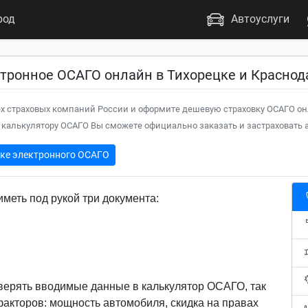
род
Автоуслуги
тронное ОСАГО онлайн в Тихорецке и Краснод
х страховых компаний России и оформите дешевую страховку ОСАГО он
калькулятору ОСАГО Вы сможете официально заказать и застраховать а
пке электронного ОСАГО
меть под рукой три документа:
верять вводимые данные в калькулятор ОСАГО, так
 факторов: мощность автомобиля, скидка на правах