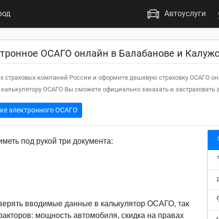
род
Автоуслуги
ктронное ОСАГО онлайн в Балабанове и Калужс
х страховых компаний России и оформите дешевую страховку ОСАГО он
калькулятору ОСАГО Вы сможете официально заказать и застраховать а
пке электронного ОСАГО
меть под рукой три документа:
верять вводимые данные в калькулятор ОСАГО, так
 факторов: мощность автомобиля, скидка на правах