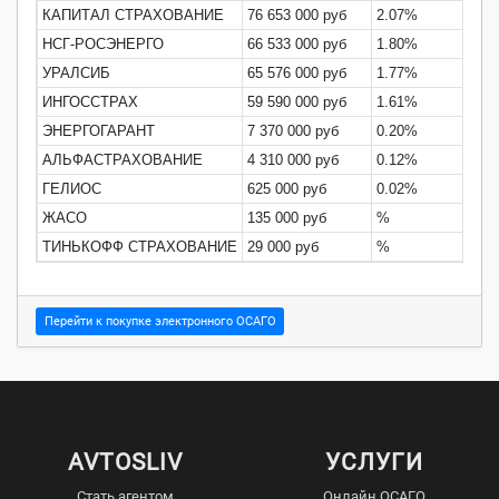
КАПИТАЛ СТРАХОВАНИЕ
76 653 000 руб
2.07%
34.
НСГ-РОСЭНЕРГО
66 533 000 руб
1.80%
20.
УРАЛСИБ
65 576 000 руб
1.77%
138
ИНГОССТРАХ
59 590 000 руб
1.61%
35.
ЭНЕРГОГАРАНТ
7 370 000 руб
0.20%
42.
АЛЬФАСТРАХОВАНИЕ
4 310 000 руб
0.12%
323
ГЕЛИОС
625 000 руб
0.02%
1.2
ЖАСО
135 000 руб
%
183
ТИНЬКОФФ СТРАХОВАНИЕ
29 000 руб
%
0.0
Перейти к покупке электронного ОСАГО
AVTOSLIV
УСЛУГИ
Стать агентом
Онлайн ОСАГО