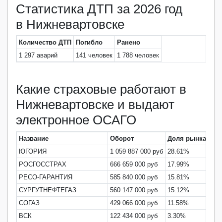
Статистика ДТП за 2026 год
в Нижневартовске
Количество ДТП
Погибло
Ранено
1 297 аварий
141 человек
1 788 человек
Какие страховые работают в
Нижневартовске и выдают
электронное ОСАГО
Название
Оборот
Доля рынка
Вы
ЮГОРИЯ
1 059 887 000 руб
28.61%
42.
РОСГОССТРАХ
666 659 000 руб
17.99%
94.
РЕСО-ГАРАНТИЯ
585 840 000 руб
15.81%
40.
СУРГУТНЕФТЕГАЗ
560 147 000 руб
15.12%
26.
СОГАЗ
429 066 000 руб
11.58%
28.
ВСК
122 434 000 руб
3.30%
61.