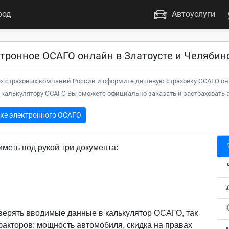
род
Автоуслуги
тронное ОСАГО онлайн в Златоусте и Челябин
х страховых компаний России и оформите дешевую страховку ОСАГО он
калькулятору ОСАГО Вы сможете официально заказать и застраховать а
пке электронного ОСАГО
меть под рукой три документа:
верять вводимые данные в калькулятор ОСАГО, так
 факторов: мощность автомобиля, скидка на правах