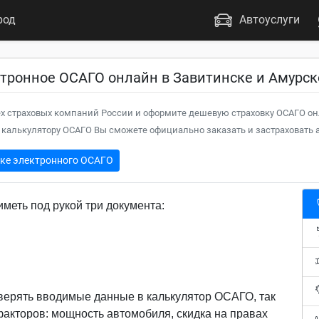
род
Автоуслуги
тронное ОСАГО онлайн в Завитинске и Амурск
х страховых компаний России и оформите дешевую страховку ОСАГО он
калькулятору ОСАГО Вы сможете официально заказать и застраховать а
пке электронного ОСАГО
меть под рукой три документа:
верять вводимые данные в калькулятор ОСАГО, так
 факторов: мощность автомобиля, скидка на правах