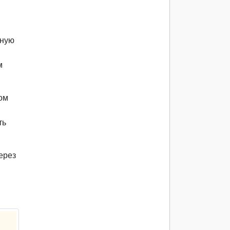
жную
м
ом
ть
ерез