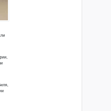
сли
рии,
ли
биля,
ии