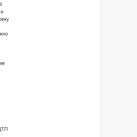
й
 и
овку
ожно
ом
 ДТП