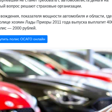
терпевший не станет требовать с автомобилиста деньги на
нный вопрос решают страховые организации.
 вождения, показателя мощности автомобиля и области, где
олице хозяин Лады Приоры 2011 года выпуска выплатит 40
олис — 2000 рублей.
упить полис ОСАГО онлайн