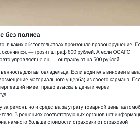
е без полиса
ого, в каких обстоятельствах произошло правонарушение. Е
а окончился, — грозит штраф 800 рублей. А если ОСАГО
авто управляет не он, — оштрафуют на 500 рублей.
венность для автовладельца. Если водитель виновен в ава
 возмещение материального ущерба) из своего кармана. Ес
терпевший имеет право взыскать деньги через
суд.
у за ремонт, но и средства за утрату товарной цены автомо
вителя. В решениях соответствующих органов нет информац
она намного больше стоимости страховки от страховой