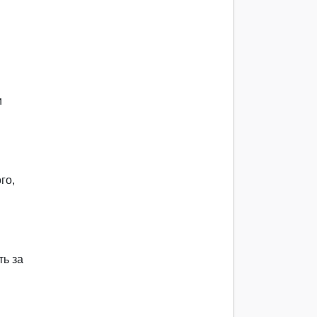
и
го,
ть за