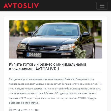
Купить готовый бизнес с минимальными
вложениями | AVTOSLIV.RU
Сегодня непростые времена для начала нового бизнеса. Пандемия и спад
производства не дают успешно развиваться большинству новых проектов. Не
нужно ждать лучших времен, не нужно отчаянно браться за рисковые проекты
— проще всего купить готовый бизнес. Об одном из самых перспективных
проектов 2021 года — франшизе онлайн автострахования AVTOSLIV будет
рассказано в этой статье.
22.04.2021 в 13:09