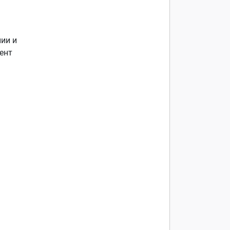
ии и
ент