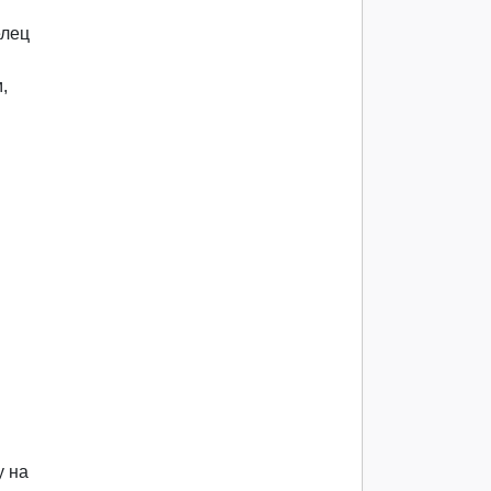
елец
,
у на