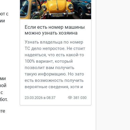
ют с
нии
Если есть номер машины 
можно узнать хозяина
Узнать владельца по номер
ТС дело непростое. Не стоит
надеяться, что есть какой-то
100% вариант, который
позволит вам получить
такую информацию. Но зато
ыми
есть возможность получить
вой
вероятные сведения, хотя и
 с
для этого нужно предпринять
23.03.2026 в 08:37
381 030
бот.
ряд непростых действий.
ите