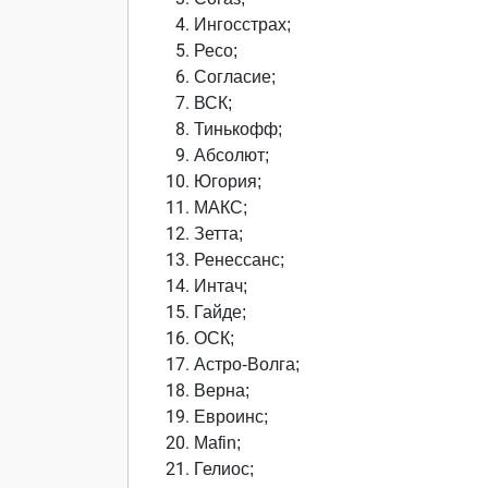
Ингосстрах;
Ресо;
Согласие;
ВСК;
Тинькофф;
Абсолют;
Югория;
МАКС;
Зетта;
Ренессанс;
Интач;
Гайде;
О
СК;
Астро-Волга;
Верна;
Евроинс;
Mafin;
Гелиос;