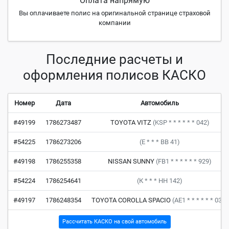
Оплата напрямую
Вы оплачиваете полис на оригинальной странице страховой
компании
Последние расчеты и
оформления полисов КАСКО
Номер
Дата
Автомобиль
#49199
1786273487
TOYOTA VITZ
(KSP * * * * * * 042)
#54225
1786273206
(Е * * * ВВ 41)
#49198
1786255358
NISSAN SUNNY
(FB1 * * * * * * 929)
#54224
1786254641
(К * * * НН 142)
#49197
1786248354
TOYOTA COROLLA SPACIO
(AE1 * * * * * * 033)
Рассчитать КАСКО на свой автомобиль