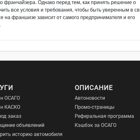
о франчайзера. Однако перед тем, как принять решение о
чить все условия и требования, чтобы быть уверенным в с
есе на франшизе зависит от самого предпринимателя и его
.
УГИ
ОПИСАНИЕ
н ОСАГО
Автоновости
йн КАСКО
Промо-страницы
под заказ
Реферальная программа
щение объявлений
Кэшбэк за ОСАГО
рить историю автомобиля