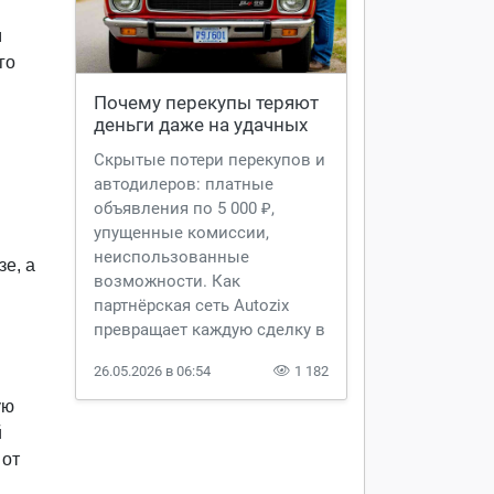
м
го
Почему перекупы теряют 
деньги даже на удачных 
сделках
Скрытые потери перекупов и
автодилеров: платные
объявления по 5 000 ₽,
упущенные комиссии,
неиспользованные
е, а
возможности. Как
партнёрская сеть Autozix
превращает каждую сделку в
максимум прибыли.
26.05.2026 в 06:54
1 182
ую
й
 от