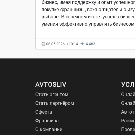
бизнес, имея поддержку и опыт успешног
покупке франшизы, важно тщательно изу
выборе. В конечном итоге, успех в бизн
умения эффективно управлять бизнесом
08.06.2026 в 10:14
4 483
AVTOSLIV
УСЛ
Стать агентом
Онлай
Стать партнёром
Онла
Оферта
Авто 
Франшиза
Разме
О компании
Прове