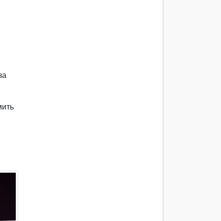
за
мить